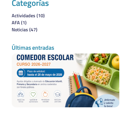
Categorías
Actividades
(10)
AFA
(1)
Noticias
(47)
Últimas entradas
Be
co
es
20
–
Co
de
30
20