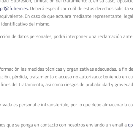
lidad, Supresión, Limitación del tratamiento o, en su caso, Oposició
dpd@fuhem.es
. Deberá especificar cuál de estos derechos solicita s
equivalente. En caso de que actuara mediante representante, legal
identificativo del mismo.
cción de datos personales, podrá interponer una reclamación ante
rmación las medidas técnicas y organizativas adecuadas, a fin de 
ación, pérdida, tratamiento o acceso no autorizado; teniendo en cue
os fines del tratamiento, así como riesgos de probabilidad y graveda
ivada es personal e intransferible, por lo que debe almacenarla co
amos que se ponga en contacto con nosotros enviando un email a
dp