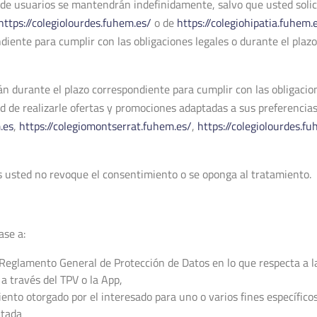
a de usuarios se mantendrán indefinidamente, salvo que usted solic
https://colegiolourdes.fuhem.es/
o de
https://colegiohipatia.fuhem.
nte para cumplir con las obligaciones legales o durante el plazo 
n durante el plazo correspondiente para cumplir con las obligacion
idad de realizarle ofertas y promociones adaptadas a sus preferen
.es
,
https://colegiomontserrat.fuhem.es/
,
https://colegiolourdes.f
 usted no revoque el consentimiento o se oponga al tratamiento.
ase a:
l Reglamento General de Protección de Datos en lo que respecta a la
 a través del TPV o la App,
nto otorgado por el interesado para uno o varios fines específicos,
litada