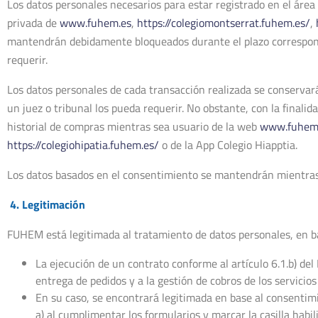
Los datos personales necesarios para estar registrado en el áre
privada de
www.fuhem.es
,
https://colegiomontserrat.fuhem.es/
,
mantendrán debidamente bloqueados durante el plazo correspondie
requerir.
Los datos personales de cada transacción realizada se conservará
un juez o tribunal los pueda requerir. No obstante, con la final
historial de compras mientras sea usuario de la web
www.fuhem
https://colegiohipatia.fuhem.es/
o de la App Colegio Hiapptia.
Los datos basados en el consentimiento se mantendrán mientras
4. Legitimación
FUHEM está legitimada al tratamiento de datos personales, en b
La ejecución de un contrato conforme al artículo 6.1.b) de
entrega de pedidos y a la gestión de cobros de los servicios
En su caso, se encontrará legitimada en base al consentimie
a) al cumplimentar los formularios y marcar la casilla habi