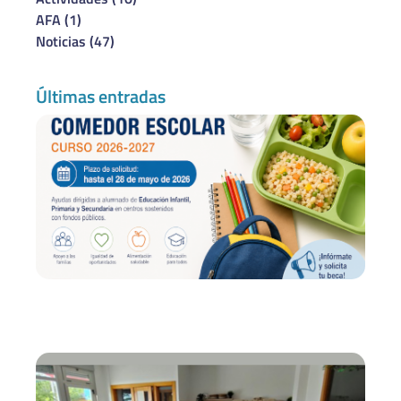
AFA
(1)
Noticias
(47)
Últimas entradas
Be
co
es
20
–
Co
de
30
20
El
es