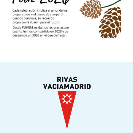
18
di
de