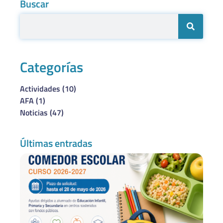
Buscar
Categorías
Actividades
(10)
AFA
(1)
Noticias
(47)
Últimas entradas
Be
co
es
20
–